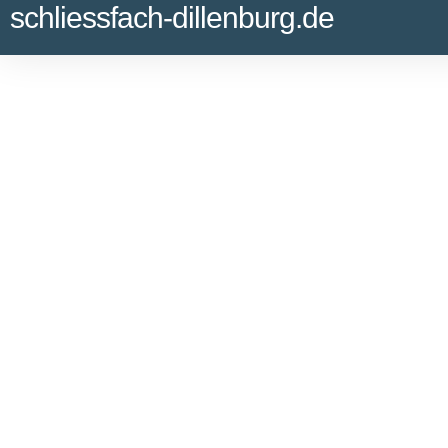
schliessfach-dillenburg.de
SICHER.
UNABHÄNGIG
DISKRET.