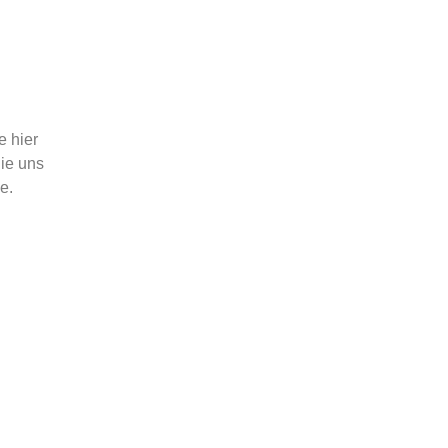
e hier
ie uns
he.