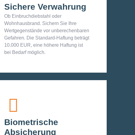
Sichere Verwahrung
Ob Einbruchdiebstahl oder
Wohnhausbrand. Sichern Sie Ihre
Wertgegenstände vor unberechenbaren
Gefahren. Die Standard-Haftung beträgt
10.000 EUR, eine höhere Haftung ist
bei Bedarf möglich.
Biometrische
Absicherung